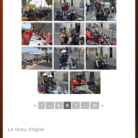
◄
1
...
5
6
7
...
12
►
Le Grau d’Agde