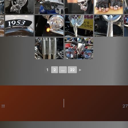
1
2
...
22
►
!!!
27