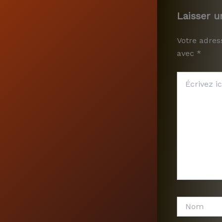
Laisser 
Votre adres
avec
*
Écrivez
ici…
Nom