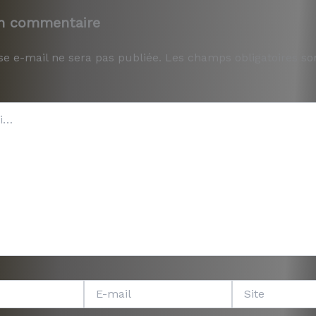
un commentaire
se e-mail ne sera pas publiée.
Les champs obligatoires so
E-
Site
mail