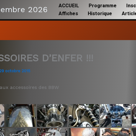
ACCUEIL
Programme
Insc
tembre 2026
Affiches
Historique
Artic
SOIRES D’ENFER !!!
29 octobre 2015
eaux accessoires des BBW