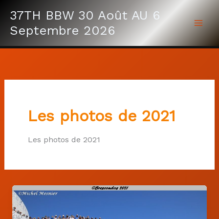
Aller
37TH BBW 30 Août AU 6
au
Septembre 2026
contenu
Les photos de 2021
Les photos de 2021