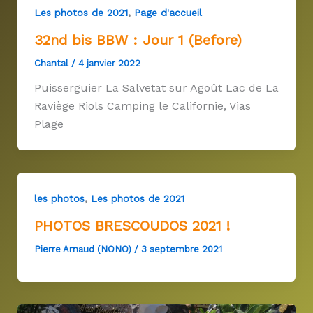
,
Les photos de 2021
Page d'accueil
32nd bis BBW : Jour 1 (Before)
Chantal
/
4 janvier 2022
Puisserguier La Salvetat sur Agoût Lac de La
Raviège Riols Camping le Californie, Vias
Plage
,
les photos
Les photos de 2021
PHOTOS BRESCOUDOS 2021 !
Pierre Arnaud (NONO)
/
3 septembre 2021