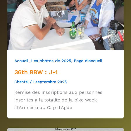
,
,
Accueil
Les photos de 2025
Page d'accueil
36th BBW : J-1
Chantal
/
1 septembre 2025
Remise des inscriptions aux personnes
inscrites à la totalité de la bike week
àl’Amnésia au Cap d’Agde