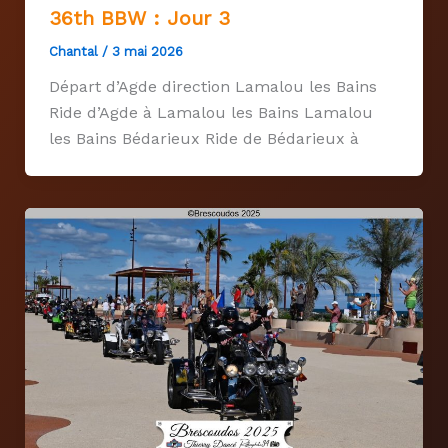
36th BBW : Jour 3
Chantal
/
3 mai 2026
Départ d’Agde direction Lamalou les Bains
Ride d’Agde à Lamalou les Bains Lamalou
les Bains Bédarieux Ride de Bédarieux à