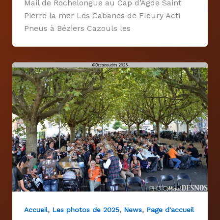
Mail de Rochelongue au Cap d’Agde Saint
Pierre la mer Les Cabanes de Fleury Acti
Pneus à Béziers Cazouls les
,
,
,
Accueil
Les photos de 2025
News
Page d'accueil