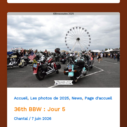
,
,
,
Accueil
Les photos de 2025
News
Page d'accueil
36th BBW : Jour 5
Chantal
/
7 juin 2026