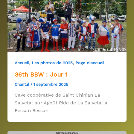
,
,
Accueil
Les photos de 2025
Page d'accueil
36th BBW : Jour 1
Chantal
/
1 septembre 2025
Cave coopérative de Saint Chinian La
Salvetat sur Agoût Ride de La Salvetat à
Bessan Bessan