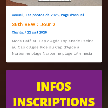
,
,
Accueil
Les photos de 2025
Page d'accueil
36th BBW : Jour 2
Chantal
/
22 avril 2026
Moda Café au Cap d’Agde Esplanade Racine
au Cap d’Agde Ride du Cap d’Agde à
Narbonne plage Narbonne plage L’Amnésia