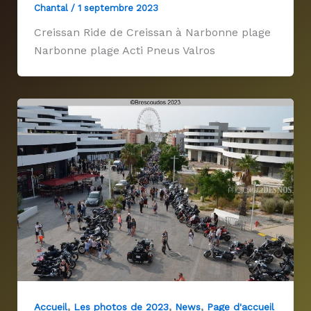
Chantal
/
1 septembre 2023
Creissan Ride de Creissan à Narbonne plage
Narbonne plage Acti Pneus Valros
,
,
,
Accueil
Les photos de 2023
News
Page d'accueil