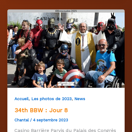
,
,
Accueil
Les photos de 2023
News
34th BBW : Jour 8
Chantal
/
4 septembre 2023
Casino Barrière Parvis du Palais des Congrès