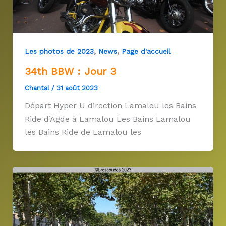
,
,
Les photos de 2023
News
Page d'accueil
34th BBW : Jour 3
Chantal
/
31 août 2023
Départ Hyper U direction Lamalou les Bains
Ride d’Agde à Lamalou Les Bains Lamalou
les Bains Ride de Lamalou les