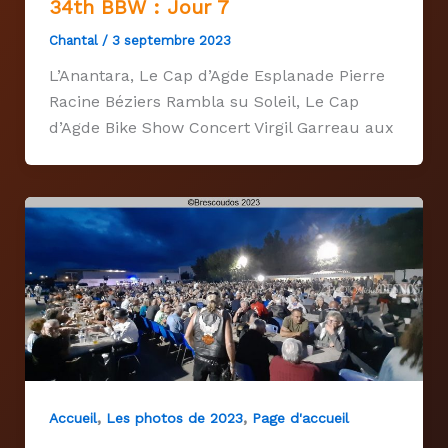
34th BBW : Jour 7
Chantal
/
3 septembre 2023
L’Anantara, Le Cap d’Agde Esplanade Pierre
Racine Béziers Rambla su Soleil, Le Cap
d’Agde Bike Show Concert Virgil Garreau aux
,
,
Accueil
Les photos de 2023
Page d'accueil