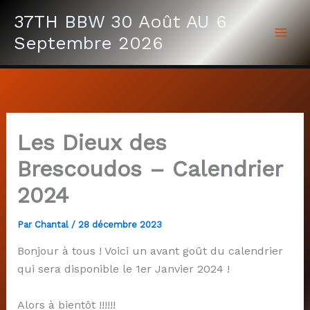
Aller
37TH BBW 30 Août AU 6
au
Septembre 2026
contenu
Les Dieux des
Brescoudos – Calendrier
2024
Par
Chantal
/
28 décembre 2023
Bonjour à tous ! Voici un avant goût du calendrier
qui sera disponible le 1er Janvier 2024 !
Alors à bientôt !!!!!!