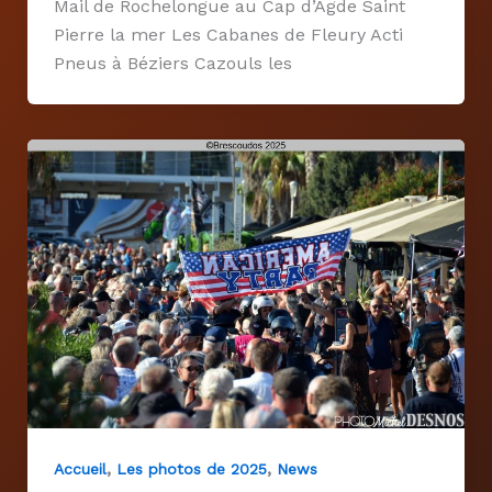
Mail de Rochelongue au Cap d’Agde Saint
Pierre la mer Les Cabanes de Fleury Acti
Pneus à Béziers Cazouls les
,
,
Accueil
Les photos de 2025
News