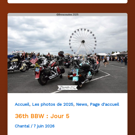
,
,
,
Accueil
Les photos de 2025
News
Page d'accueil
36th BBW : Jour 5
Chantal
/
7 juin 2026