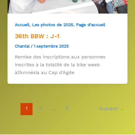
,
,
Accueil
Les photos de 2025
Page d'accueil
36th BBW : J-1
Chantal
/
1 septembre 2025
Remise des inscriptions aux personnes
inscrites à la totalité de la bike week
àl’Amnésia au Cap d’Agde
1
2
…
5
Suivant
→