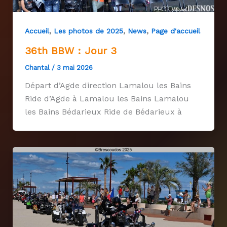
,
,
,
Accueil
Les photos de 2025
News
Page d'accueil
36th BBW : Jour 3
Chantal
/
3 mai 2026
Départ d’Agde direction Lamalou les Bains
Ride d’Agde à Lamalou les Bains Lamalou
les Bains Bédarieux Ride de Bédarieux à