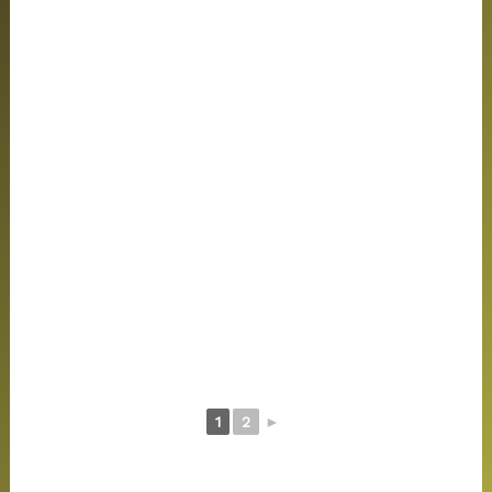
1
2
►