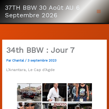
Aller
37TH BBW 30 Août AU 6
au
Septembre 2026
contenu
34th BBW : Jour 7
Par
Chantal
/
3 septembre 2023
L’Anantara, Le Cap d’Agde