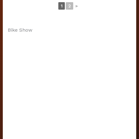
1
2
►
Bike Show