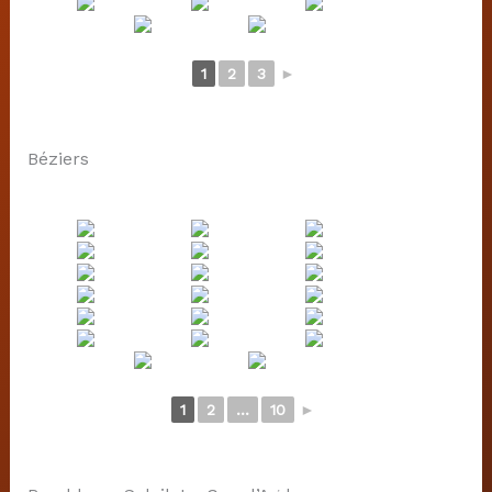
1
2
3
►
Béziers
1
2
...
10
►