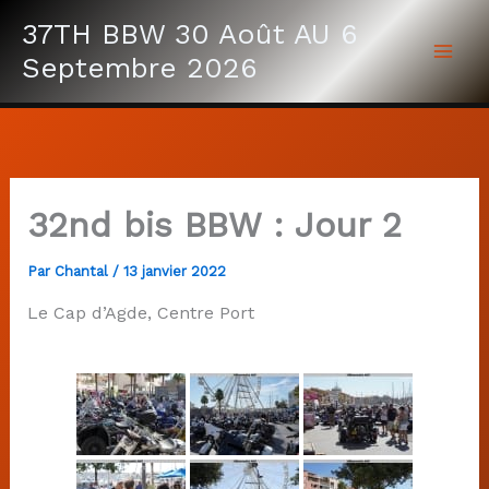
Aller
37TH BBW 30 Août AU 6
au
Septembre 2026
contenu
32nd bis BBW : Jour 2
Par
Chantal
/
13 janvier 2022
Le Cap d’Agde, Centre Port