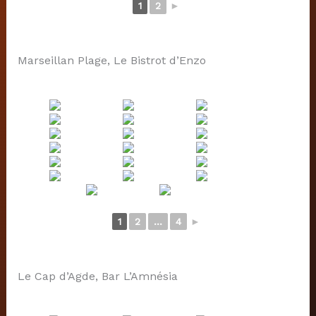
1
2
►
Marseillan Plage, Le Bistrot d’Enzo
1
2
...
4
►
Le Cap d’Agde, Bar L’Amnésia