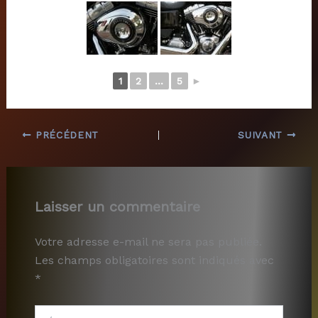
1
2
...
5
►
PRÉCÉDENT
SUIVANT
Laisser un commentaire
Votre adresse e-mail ne sera pas publiée.
Les champs obligatoires sont indiqués avec
*
Écrivez