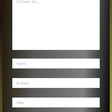
ici…
Nom
E-
mail
Site