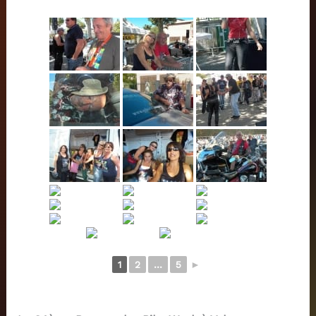
1
2
...
5
►