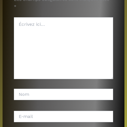
*
Écrivez
ici…
Nom
E-
mail