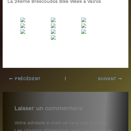
La 24ème Brescoudos Bike Week à Valros
PRÉCÉDENT
SUIVANT
Laisser un commentaire
Votre adresse e-mail ne sera pas publiée.
Les champs obligatoires sont indiqués avec