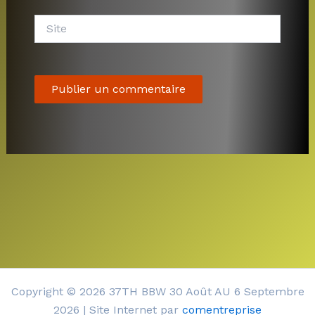
Site
Copyright © 2026 37TH BBW 30 Août AU 6 Septembre
2026 | Site Internet par
comentreprise