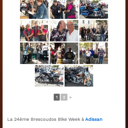
1
2
►
La 24ème Brescoudos Bike Week à
Adissan