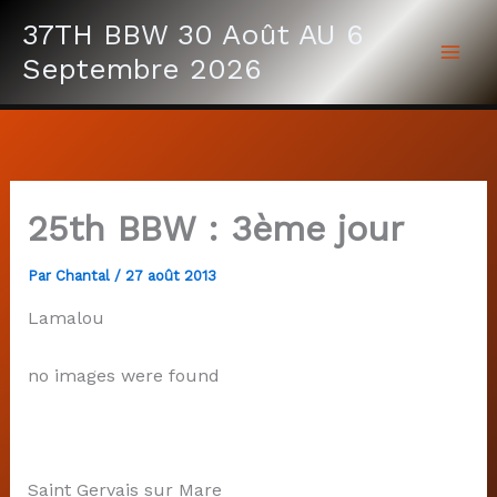
Aller
37TH BBW 30 Août AU 6
au
Septembre 2026
contenu
25th BBW : 3ème jour
Par
Chantal
/
27 août 2013
Lamalou
no images were found
Saint Gervais sur Mare