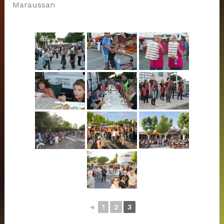
Maraussan
◄
1
2
3