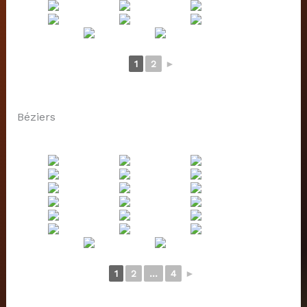
1
2
►
Béziers
1
2
...
4
►