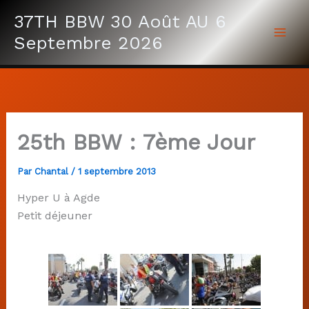
Aller
37TH BBW 30 Août AU 6
au
Septembre 2026
contenu
25th BBW : 7ème Jour
Par
Chantal
/
1 septembre 2013
Hyper U à Agde
Petit déjeuner