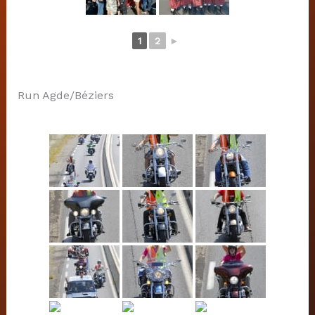
1
2
►
Run Agde/Béziers