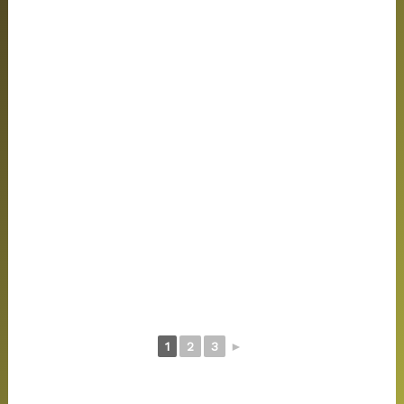
1
2
3
►