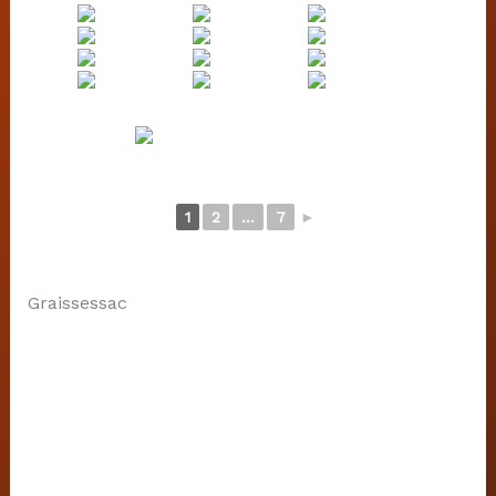
1
2
...
7
►
Graissessac