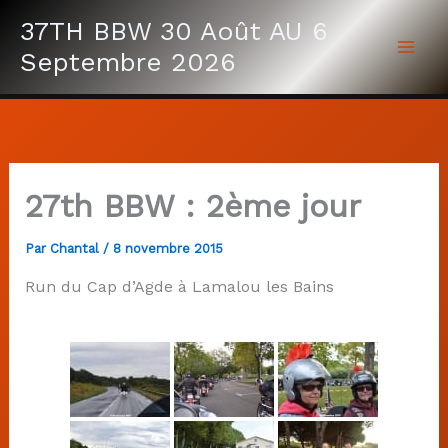
Aller
37TH BBW 30 Août AU 6
au
Septembre 2026
contenu
27th BBW : 2ème jour
Par
Chantal
/
8 novembre 2015
Run du Cap d’Agde à Lamalou les Bains