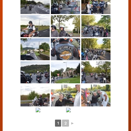
1
2
►