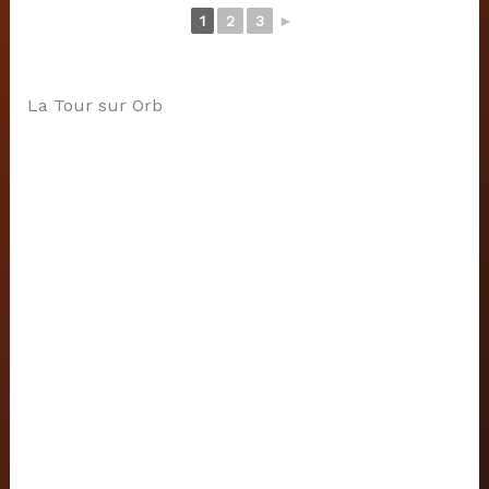
1
2
3
►
La Tour sur Orb