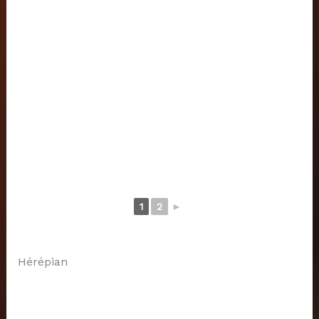
1
2
►
Hérépian