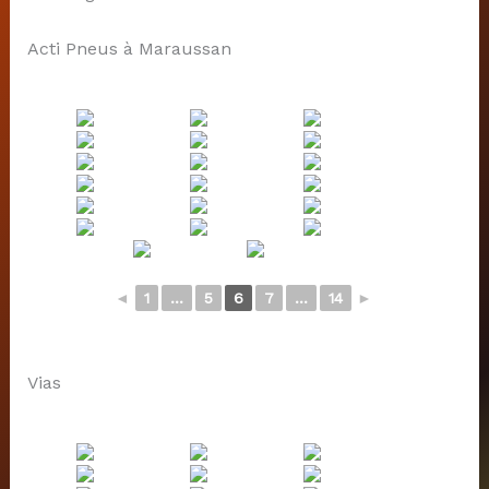
Acti Pneus à Maraussan
◄
1
...
5
6
7
...
14
►
Vias