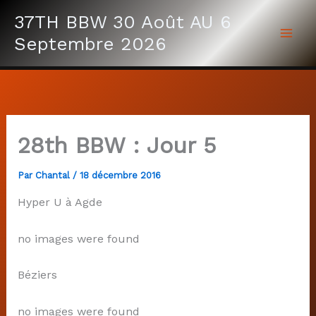
Aller
37TH BBW 30 Août AU 6
au
Septembre 2026
contenu
28th BBW : Jour 5
Par
Chantal
/
18 décembre 2016
Hyper U à Agde
no images were found
Béziers
no images were found