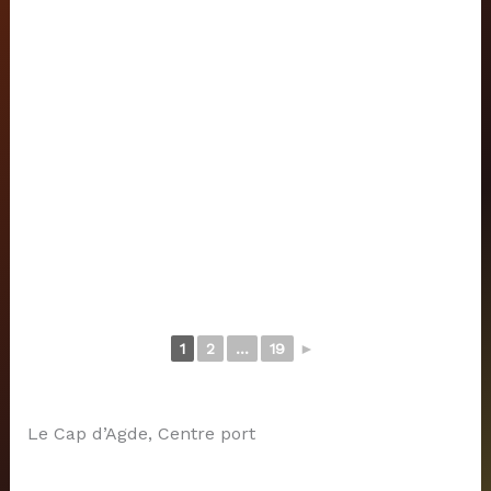
1
2
...
19
►
Le Cap d’Agde, Centre port