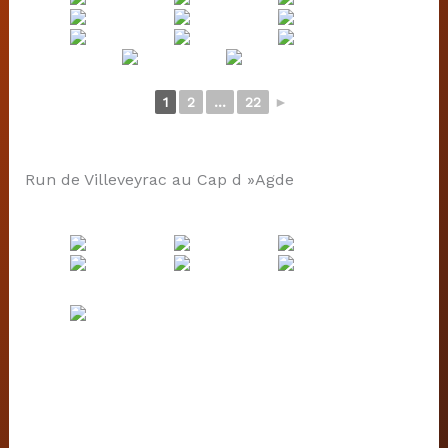
1
2
...
22
►
Run de Villeveyrac au Cap d »Agde