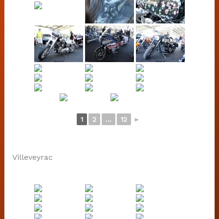
1
2
...
12
►
Villeveyrac