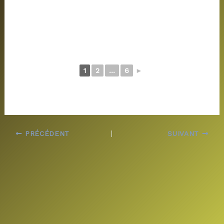
1
2
...
6
►
PRÉCÉDENT
SUIVANT