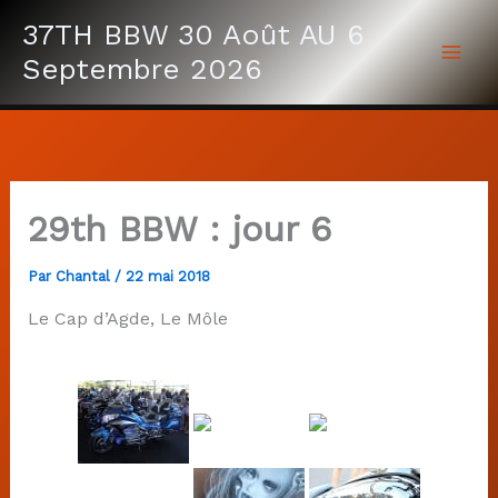
Aller
37TH BBW 30 Août AU 6
au
Septembre 2026
contenu
29th BBW : jour 6
Par
Chantal
/
22 mai 2018
Le Cap d’Agde, Le Môle