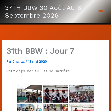
Aller
37TH BBW 30 Août AU 6
au
Septembre 2026
contenu
31th BBW : Jour 7
Par
Chantal
/
13 mai 2020
Petit déjeuner au Casino Barrière