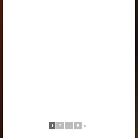
1
2
...
5
►