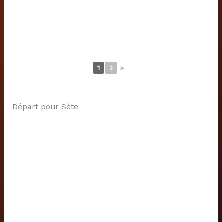
1
2
►
Départ pour Sète