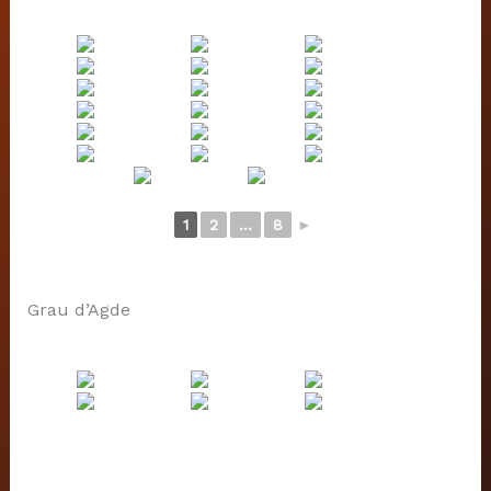
1
2
...
8
►
Grau d’Agde