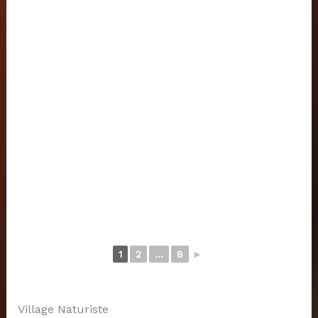
1
2
...
8
►
Village Naturiste