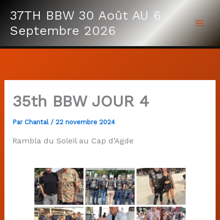
Aller
37TH BBW 30 Août AU 6
au
Septembre 2026
contenu
35th BBW JOUR 4
Par
Chantal
/
22 novembre 2024
Rambla du Soleil au Cap d’Agde