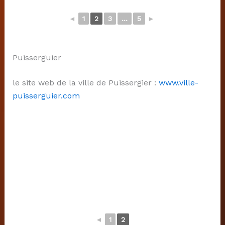
◄
1
2
3
...
5
►
Puisserguier
le site web de la ville de Puissergier :
www.ville-
puisserguier.com
◄
1
2