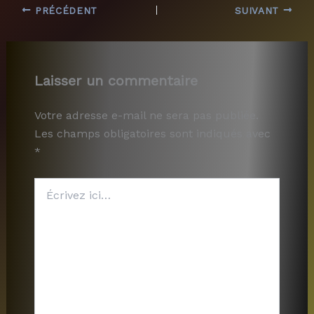
PRÉCÉDENT
SUIVANT
Laisser un commentaire
Votre adresse e-mail ne sera pas publiée.
Les champs obligatoires sont indiqués avec
*
Écrivez
ici…