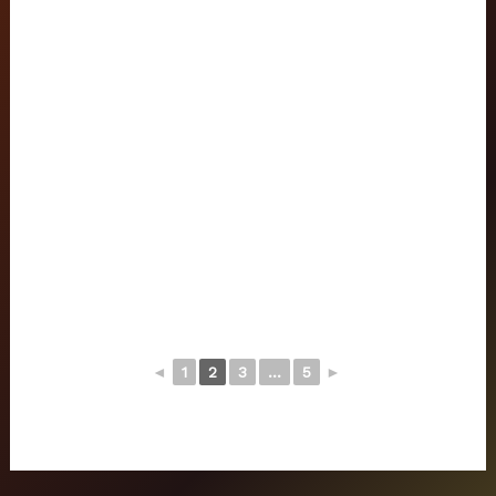
◄
1
2
3
...
5
►