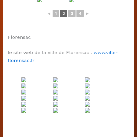
◄
1
2
3
4
►
Florensac
le site web de la ville de Florensac :
www.ville-
florensac.fr