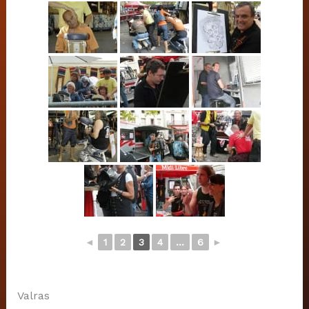
◄
1
2
3
4
...
6
►
Valras