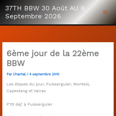
Aller
37TH BBW 30 Août AU 6
au
Septembre 2026
contenu
6ème jour de la 22ème
BBW
Par
Chantal
/
4 septembre 2010
Les étapes du jour, Puisserguier, Montels,
Capestang et Valras
P’tit déj’ à Puisserguier