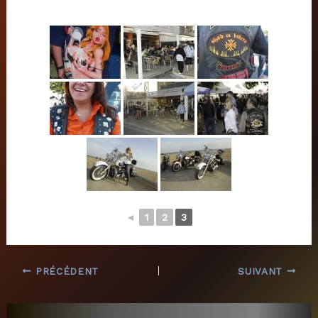
◄
1
2
3
PRÉCÉDENT
SUIVANT