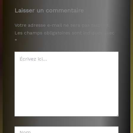
Laisser un commentaire
Votre adresse e-mail ne sera pas publiée.
Les champs obligatoires sont indiqués avec
*
Écrivez
ici…
Nom