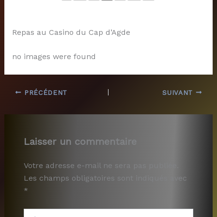
Repas au Casino du Cap d’Agde
no images were found
PRÉCÉDENT
SUIVANT
Laisser un commentaire
Votre adresse e-mail ne sera pas publiée.
Les champs obligatoires sont indiqués avec
*
Écrivez