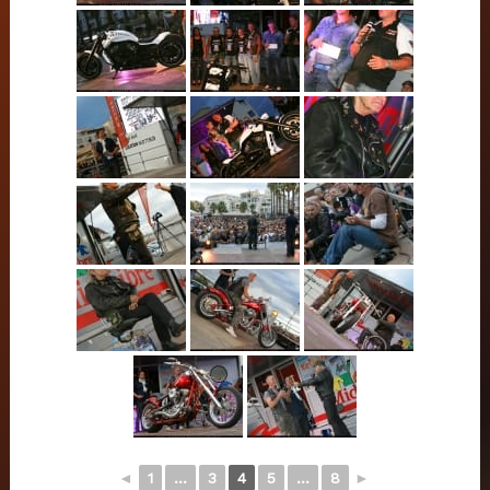
◄
1
...
3
4
5
...
8
►