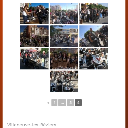
◄
1
...
3
4
Villeneuve-les-Béziers