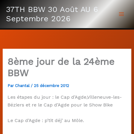
Aller
37TH BBW 30 Août AU 6
au
Septembre 2026
contenu
8ème jour de la 24ème
BBW
Par
Chantal
/
25 décembre 2012
Les étapes du jour : le Cap d’Agde,Villeneuve-les-
Béziers et re le Cap d’Agde pour le Show Bike
Le Cap d’Agde : p’tit déj’ au Môle.