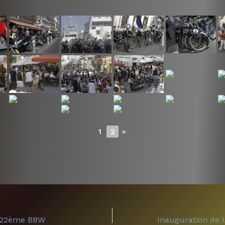
1
2
►
a 22ème BBW