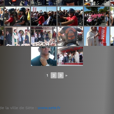
1
2
3
►
de la ville de Sète :
www.sete.fr