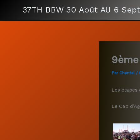
Aller
37TH BBW 30 Août AU 6 Sep
au
contenu
9ème 
Par
Chantal
/
Les étapes d
Le Cap d’Agd