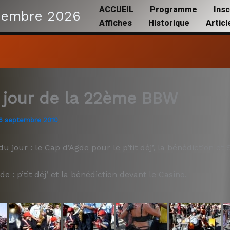
ACCUEIL
Programme
Insc
tembre 2026
Affiches
Historique
Artic
jour de la 22ème BBW
6 septembre 2010
u jour : le Cap d’Agde pour le p’tit déj’, la bénédiction et 
e : p’tit déj’ et la bénédiction devant le Casino.