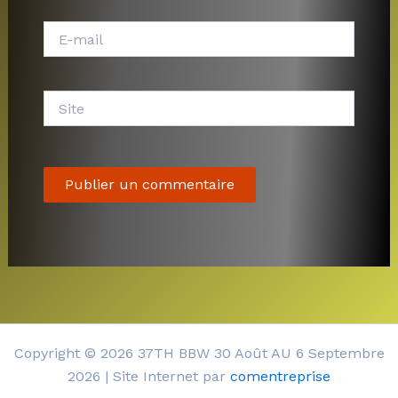
E-
mail
Site
Copyright © 2026 37TH BBW 30 Août AU 6 Septembre
2026 | Site Internet par
comentreprise