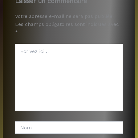
Laisser un commentaire
Votre adresse e-mail ne sera pas publiée.
Les champs obligatoires sont indiqués avec
*
Écrivez
ici…
Nom