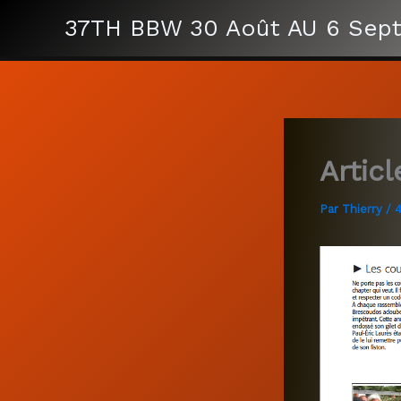
Aller
37TH BBW 30 Août AU 6 Sep
au
contenu
Artic
Par
Thierry
/
4