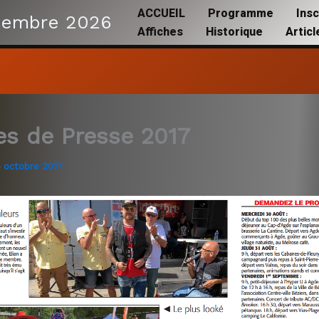
ACCUEIL
Programme
Insc
tembre 2026
Affiches
Historique
Artic
les de Presse 2017
 octobre 2017