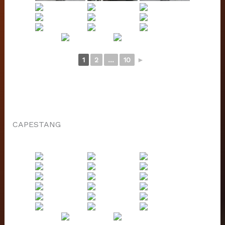
1
2
...
10
►
CAPESTANG