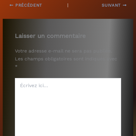
PRÉCÉDENT
SUIVANT
Laisser un commentaire
Votre adresse e-mail ne sera pas publiée.
Les champs obligatoires sont indiqués avec
*
Écrivez
ici…