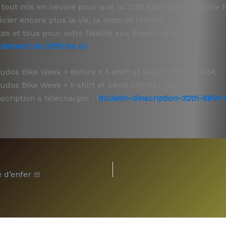
tout mis en oeuvre pour que la 32th BBW soit une belle f
cier encore plus la vie, la moto et l’amitié.
tes et tous pour votre fidélité aux Brescoudos…
ilement de l’affiche ici
udos Bike Week + Before + t-shirt et béret offerts : 145€
udos Bike Week + t-shirt et béret offerts : 135€
nscription à télécharger :
:
Bulletin-dinscription-32th-BBW-1 
 d’enfer !!!