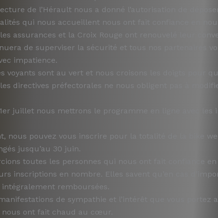
fecture de l’Hérault nous a donné l’autorisation de déposer
alités qui nous accueillent nous ont fait confiance en nou
, les assurances et la Croix Rouge ont renouvelé leur conve
inuera de superviser la sécurité et tous nos partenaires v
vec impatience.
es voyants sont au vert et nous croisons les doigts pour que
 les directives préfectorales ne nous obligent pas à modifi
 1er juillet nous mettrons le programme en ligne avec les i
t, nous pouvez vous inscrire pour la totalité de la bike w
ngés jusqu’au 30 juin.
ions toutes les personnes qui nous ont fait confiance en
urs inscriptions en nombre. Elles savent qu’en cas d’impo
t intégralement remboursées.
manifestations de sympathie et l’intérêt que vous portez 
 nous ont fait chaud au cœur.