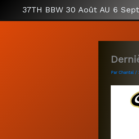
Aller
37TH BBW 30 Août AU 6 Sep
au
contenu
Derni
Par
Chantal
/