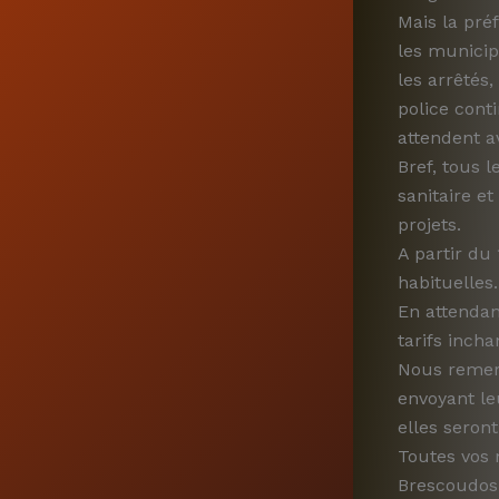
Mais la pré
les municip
les arrêtés
police cont
attendent a
Bref, tous l
sanitaire et
projets.
A partir du
habituelles.
En attendan
tarifs incha
Nous remerc
envoyant le
elles seron
Toutes vos 
Brescoudos