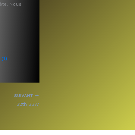
ête. Nous
(1)
SUIVANT
32th BBW