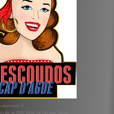
y sommes !!!
on de la 32th BBW ne fut pas facile.