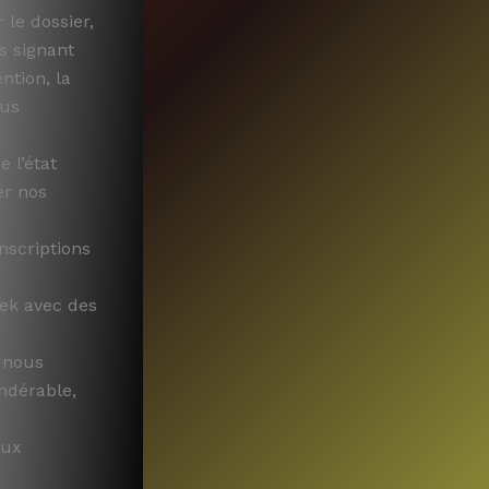
 le dossier,
s signant
ntion, la
ous
 l’état
er nos
nscriptions
eek avec des
 nous
ndérable,
aux