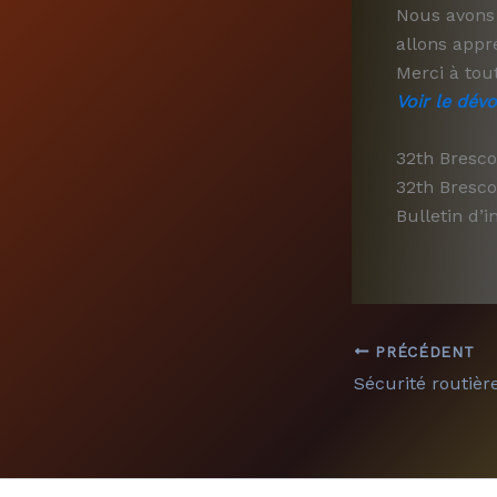
Nous avons 
allons appré
Merci à tou
Voir le dévo
32th Bresco
32th Bresco
Bulletin d’i
PRÉCÉDENT
Sécurité routière