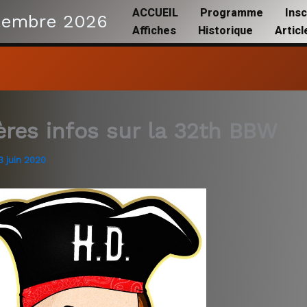
ACCUEIL
Programme
Insc
tembre 2026
Affiches
Historique
Artic
ères infos sur la 32th BBW
3 juin 2020