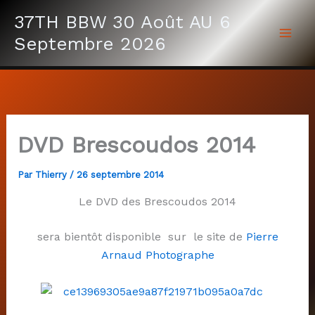
Aller
37TH BBW 30 Août AU 6
au
Septembre 2026
contenu
DVD Brescoudos 2014
Par
Thierry
/
26 septembre 2014
Le DVD des Brescoudos 2014
sera bientôt disponible sur le site de
Pierre
Arnaud Photographe