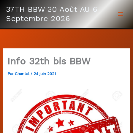
Aller
37TH BBW 30 Août AU 6
au
Septembre 2026
contenu
Info 32th bis BBW
Par
Chantal
/
24 juin 2021