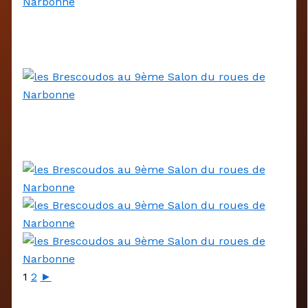
1
2
►