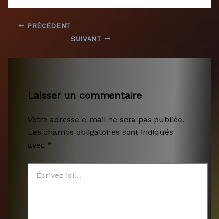
PRÉCÉDENT
SUIVANT
Laisser un commentaire
Votre adresse e-mail ne sera pas publiée.
Les champs obligatoires sont indiqués
avec
*
Écrivez
ici…