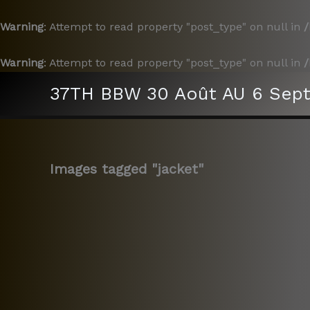
Warning
: Attempt to read property "post_type" on null in
/
Warning
: Attempt to read property "post_type" on null in
/
Aller
37TH BBW 30 Août AU 6 Sep
au
contenu
Images tagged "jacket"