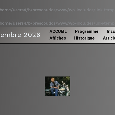
home/users4/b/brescoudos/www/wp-includes/link-templ
home/users4/b/brescoudos/www/wp-includes/link-templ
ACCUEIL
Programme
Insc
tembre 2026
Affiches
Historique
Artic