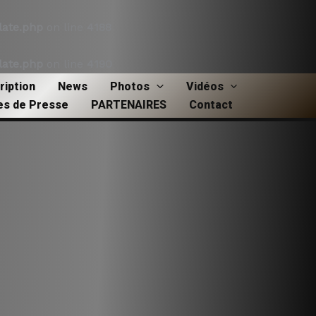
ate.php
on line
4188
ate.php
on line
4190
ription
News
Photos
Vidéos
les de Presse
PARTENAIRES
Contact