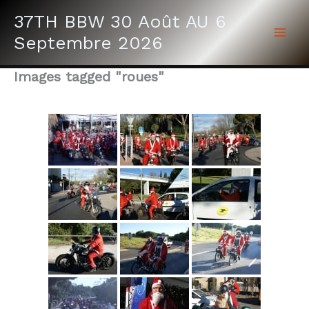
Aller
37TH BBW 30 Août AU 6
au
Septembre 2026
contenu
Images tagged "roues"