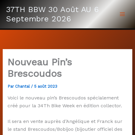
Aller
37TH BBW 30 Août AU 6
au
Septembre 2026
contenu
Nouveau Pin’s
Brescoudos
Par
Chantal
/
5 août 2023
Voici le nouveau pin’s Brescoudos spécialement
créé pour la 34Th Bike Week en édition collector.
Il sera en vente auprès d’Angélique et Franck sur
le stand Brescoudos/Bobijoo (bijoutier officiel des