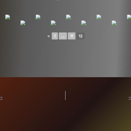
◄
1
...
11
12
 2
2