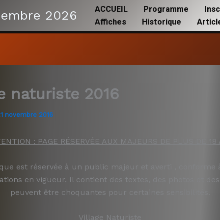
ACCUEIL
Programme
Insc
tembre 2026
Affiches
Historique
Artic
ge naturiste 2016
21 novembre 2016
ENTION : PAGE RÉSERVÉE AUX MAJEURS DE PLUS DE 18
que est réservée à un public majeur et averti , conforme 
tions en vigueur. Il contient des textes, des photos et des
peuvent être choquantes pour certaines sensibilités.
Village Naturiste