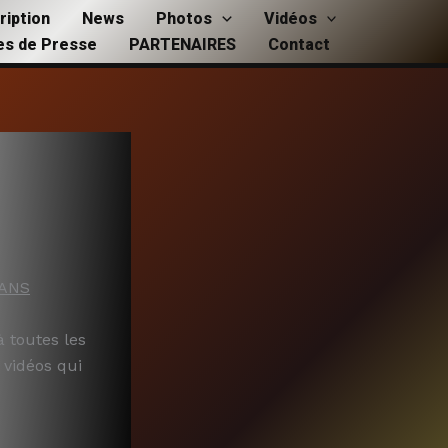
ription
News
Photos
Vidéos
les de Presse
PARTENAIRES
Contact
 ANS
à toutes les
 vidéos qui