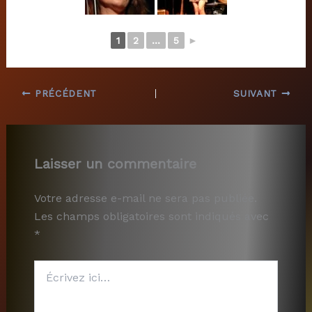
1
2
...
5
►
PRÉCÉDENT
SUIVANT
Laisser un commentaire
Votre adresse e-mail ne sera pas publiée.
Les champs obligatoires sont indiqués avec
*
Écrivez
ici…