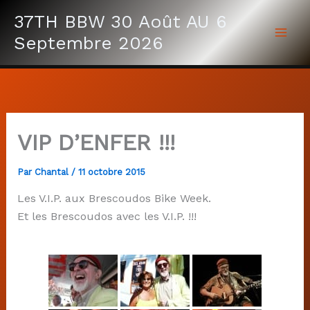
Aller
37TH BBW 30 Août AU 6
au
Septembre 2026
contenu
VIP D’ENFER !!!
Par
Chantal
/
11 octobre 2015
Les V.I.P. aux Brescoudos Bike Week.
Et les Brescoudos avec les V.I.P. !!!