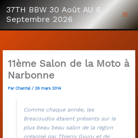
Aller
37TH BBW 30 Août AU 6
au
Septembre 2026
contenu
11ème Salon de la Moto à
Narbonne
Par
Chantal
/
26 mars 2014
Comme chaque année, les
Brescoudos étaient présents sur le
plus beau beau salon de la région
organisé par Thierry Gyuru et de