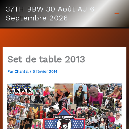
Aller
37TH BBW 30 Août AU 6
au
Septembre 2026
contenu
Set de table 2013
Par
Chantal
/
5 février 2014