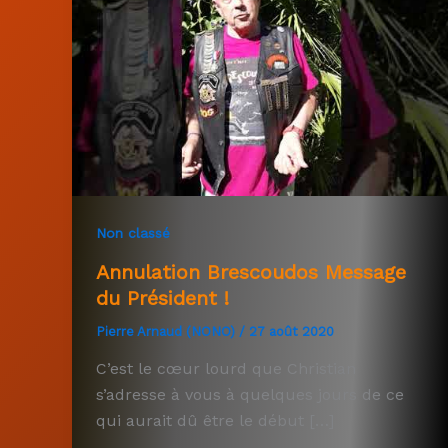
Non classé
Annulation Brescoudos Message
du Président !
Pierre Arnaud (NONO)
/
27 août 2020
C’est le cœur lourd que Christian
s’adresse à vous à quelques jours de ce
qui aurait dû être le début […]