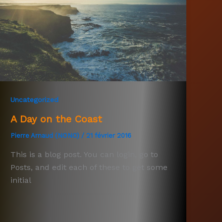
Uncategorized
A Day on the Coast
Pierre Arnaud (NONO)
/
21 février 2016
This is a blog post. You can login, go to
Posts, and edit each of these to get some
initial