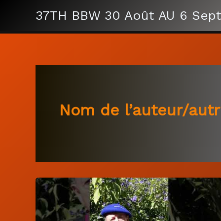
Aller
37TH BBW 30 Août AU 6 Sep
au
contenu
Nom de l’auteur/autr