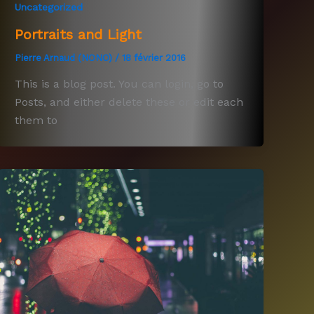
Uncategorized
Portraits and Light
Pierre Arnaud (NONO)
/
18 février 2016
This is a blog post. You can login, go to
Posts, and either delete these or edit each
them to