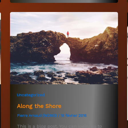
Uncategorized
Along the Shore
Pierre Arnaud (NONO)
/
19 février 2016
This is a blog post. You can login, go to