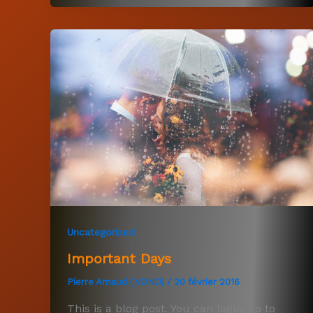
Uncategorized
Important Days
Pierre Arnaud (NONO)
/
20 février 2016
This is a blog post. You can login, go to