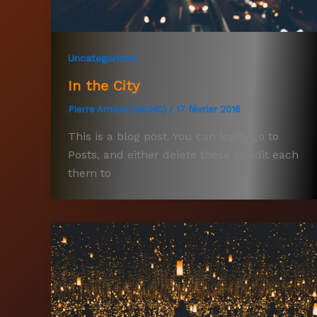
Uncategorized
In the City
Pierre Arnaud (NONO)
/
17 février 2016
This is a blog post. You can login, go to
Posts, and either delete these or edit each
them to