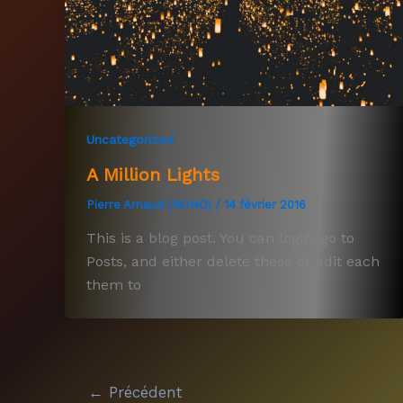
Uncategorized
A Million Lights
Pierre Arnaud (NONO)
/
14 février 2016
This is a blog post. You can login, go to
Posts, and either delete these or edit each
them to
←
Précédent