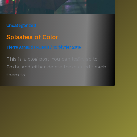
Uncategorized
Splashes of Color
Pierre Arnaud (NONO)
/
15 février 2016
This is a blog post. You can login, go to
Posts, and either delete these or edit each
them to