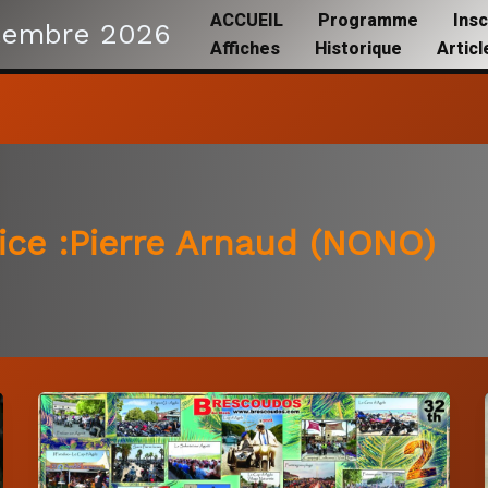
ACCUEIL
Programme
Insc
tembre 2026
Affiches
Historique
Artic
ice :Pierre Arnaud (NONO)