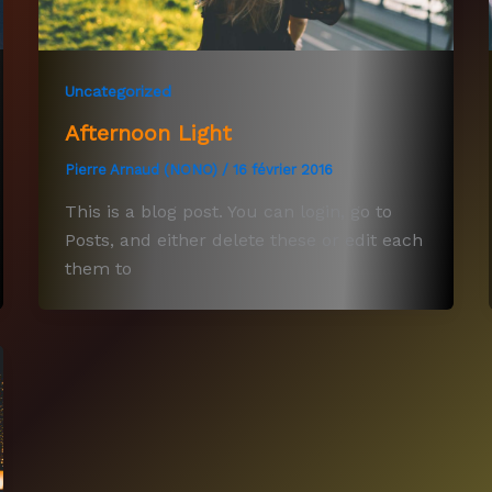
Uncategorized
Afternoon Light
Pierre Arnaud (NONO)
/
16 février 2016
This is a blog post. You can login, go to
Posts, and either delete these or edit each
them to