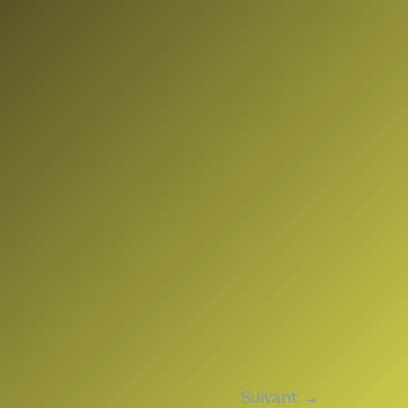
Suivant
→