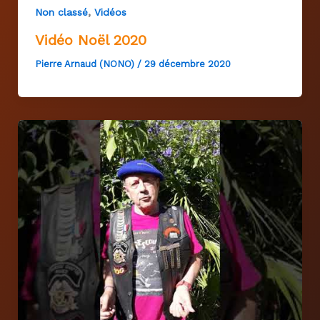
,
Non classé
Vidéos
Vidéo Noël 2020
Pierre Arnaud (NONO)
/
29 décembre 2020