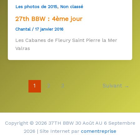
,
Les photos de 2015
Non classé
27th BBW : 4ème jour
Chantal
/
17 janvier 2016
Les Cabanes de Fleury Saint Pierre la Mer
Valras
1
2
3
Suivant
→
Copyright © 2026 37TH BBW 30 Août AU 6 Septembre
2026 | Site Internet par
comentreprise