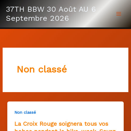
Aller
37TH BBW 30 Août AU 6
au
Septembre 2026
contenu
Non classé
Non classé
La Croix Rouge soignera tous vos